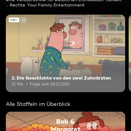
... Rechte: Your Family Entertainment
12
1: Die Geschichte von den zwei Zahnärzten
21 Min.
Folge vom 06.11.2019
Alle Staffeln im Überblick
Bob &
Margaret