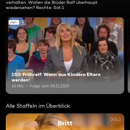
verhalten. Wollen die Brüder Ralf überhaupt
wiedersehen? Rechte: Sat.1
12
150: Frühreif: Wenn aus Kindern Eltern
werden!
42 Min.
Folge vom 06.11.2019
Alle Staffeln im Überblick
Britt