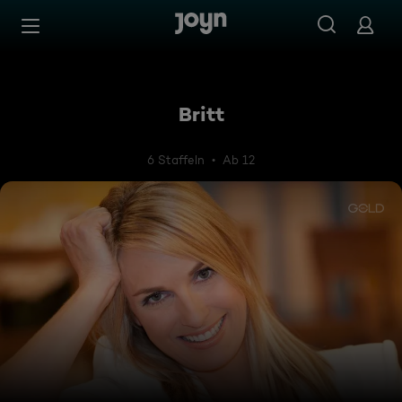
Zum Inhalt springen
Barrierefrei
Britt
6 Staffeln
Ab 12