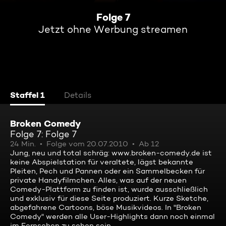
Folge 7
Jetzt ohne Werbung streamen
Staffel 1
Details
Broken Comedy
Folge 7: Folge 7
24 Min.
Folge vom 20.07.2010
Ab 12
Jung, neu und total schräg: www.broken-comedy.de ist
keine Abspielstation für veraltete, lägst bekannte
Pleiten, Pech und Pannen oder ein Sammelbecken für
private Handyfilmchen. Alles, was auf der neuen
Comedy-Plattform zu finden ist, wurde ausschließlich
und exklusiv für diese Seite produziert. Kurze Sketche,
abgefahrene Cartoons, böse Musikvideos. In "Broken
Comedy" werden alle User-Highlights dann noch einmal
im Fernsehen zu sehen sein ...