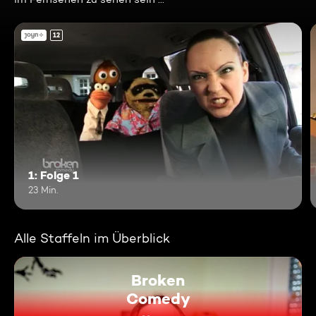
12
1: Folge 1
23 Min.
Alle Staffeln im Überblick
Broken
Comedy