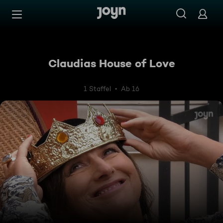
Zum Inhalt springen
Barrierefrei
Claudias House of Love
1 Staffel
Ab 16