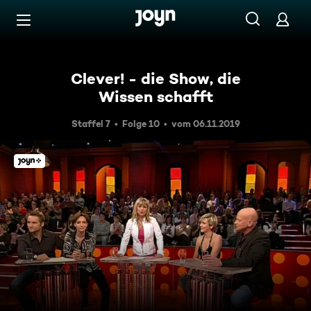
Zum Inhalt springen
Barrierefrei
Clever! - die Show, die
Wissen schafft
Staffel 7
Folge 10
vom 06.11.2019