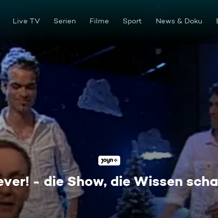
Live TV
Serien
Filme
Sport
News & Doku
ever! - die Show, die Wissen scha