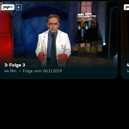
6
3: Folge 3
4
44 Min.
Folge vom 06.11.2019
4