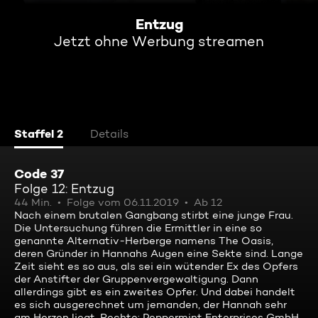
Entzug
Jetzt ohne Werbung streamen
Staffel 2
Details
Code 37
Folge 12: Entzug
44 Min.
Folge vom 06.11.2019
Ab 12
Nach einem brutalen Gangbang stirbt eine junge Frau.
Die Untersuchung führen die Ermittler in eine so
genannte Alternativ-Herberge namens The Oasis,
deren Gründer in Hannahs Augen eine Sekte sind. Lange
Zeit sieht es so aus, als sei ein wütender Ex des Opfers
der Anstifter der Gruppenvergewaltigung. Dann
allerdings gibt es ein zweites Opfer. Und dabei handelt
es sich ausgerechnet um jemanden, der Hannah sehr
am Herzen liegt. Rechte: Peppermint Enterprises GmbH