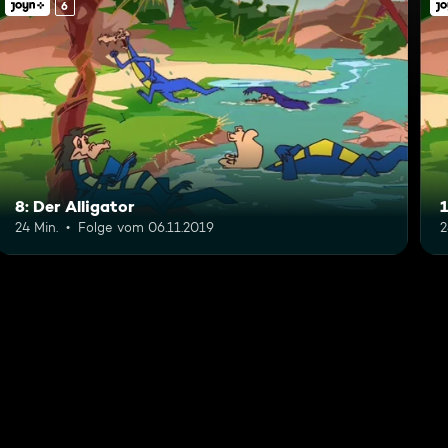
6
8: Der Alligator
1
24 Min.
Folge vom 06.11.2019
2