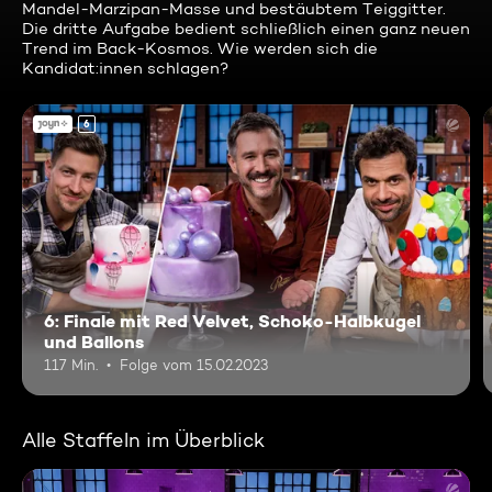
Mandel-Marzipan-Masse und bestäubtem Teiggitter.
Die dritte Aufgabe bedient schließlich einen ganz neuen
Trend im Back-Kosmos. Wie werden sich die
Kandidat:innen schlagen?
6
6: Finale mit Red Velvet, Schoko-Halbkugel
und Ballons
117 Min.
Folge vom 15.02.2023
Alle Staffeln im Überblick