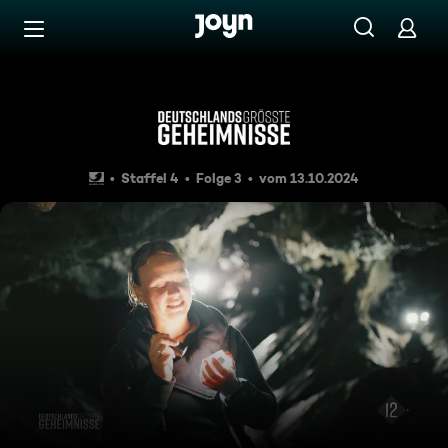
Zum Inhalt springen
Barrierefrei
Das größte Fledermaus-Winte
Staffel 4
Folge 3
vom 13.10.2024