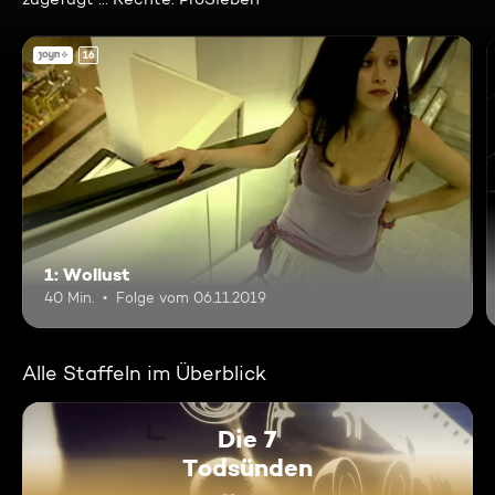
16
1: Wollust
40 Min.
Folge vom 06.11.2019
Alle Staffeln im Überblick
Die 7
Todsünden