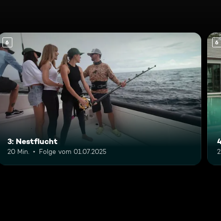
6
6
3: Nestflucht
20 Min.
Folge vom 01.07.2025
2