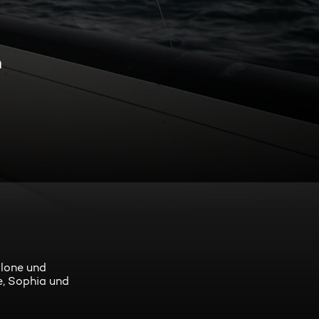
n
llone und
e, Sophia und