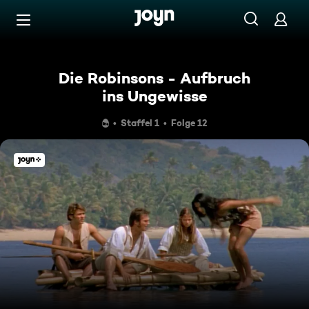
Zum Inhalt springen
Barrierefrei
Die Robinsons - Aufbruch
ins Ungewisse
Staffel 1
Folge 12