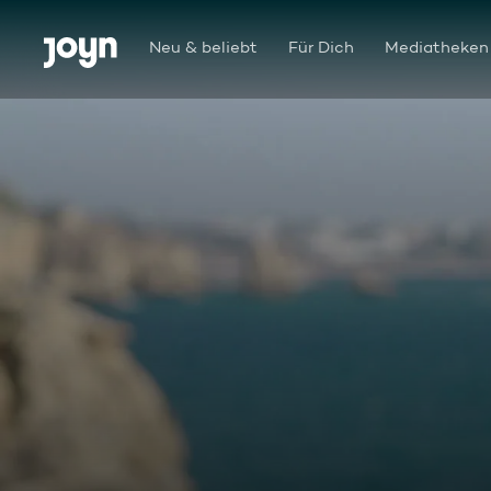
Zum Inhalt springen
Barrierefrei
Neu & beliebt
Für Dich
Mediatheken