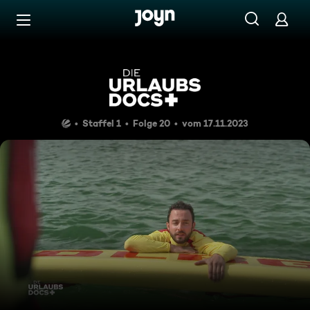
Zum Inhalt springen
Barrierefrei
Rügen: Übungstraining für di
Staffel 1
Folge 20
vom 17.11.2023