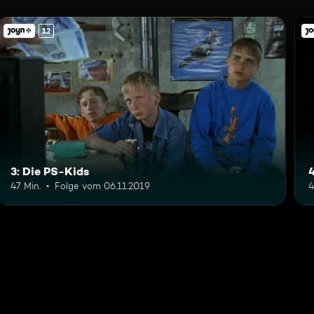
12
3: Die PS-Kids
47 Min.
Folge vom 06.11.2019
4