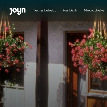
Zum Inhalt springen
Barrierefrei
Neu & beliebt
Für Dich
Mediatheken