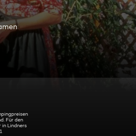
eamen
umpingpreisen
nd. Für den
 in Lindners
1