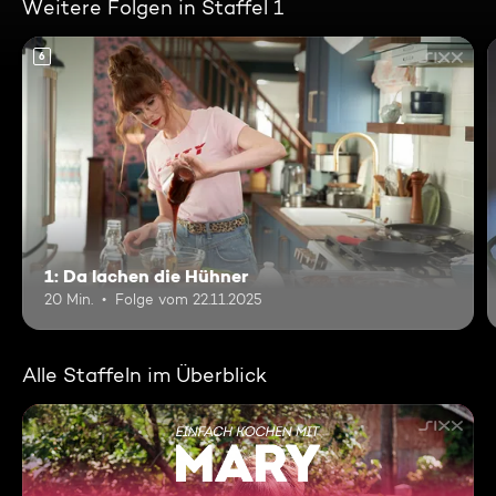
Weitere Folgen in Staffel 1
6
1: Da lachen die Hühner
20 Min.
Folge vom 22.11.2025
Alle Staffeln im Überblick