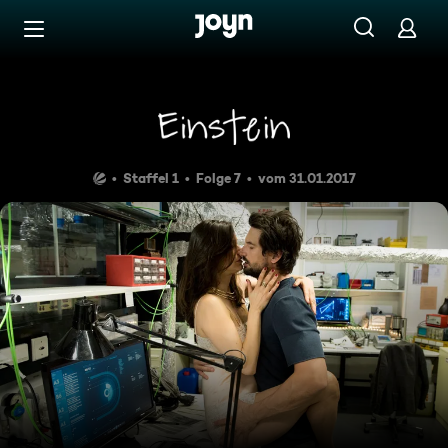
Zum Inhalt springen
Barrierefrei
Meganewton
Staffel 1
Folge 7
vom 31.01.2017