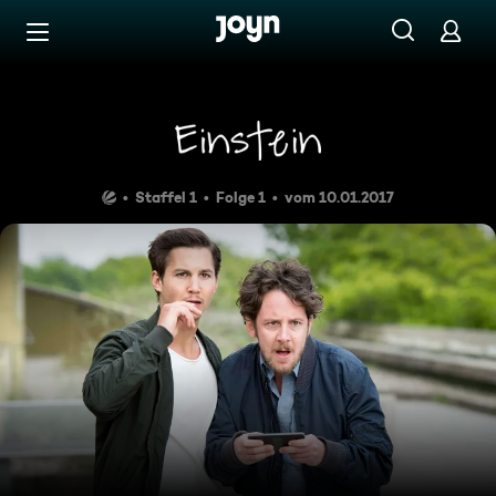
Zum Inhalt springen
Barrierefrei
Ballistik
Staffel 1
Folge 1
vom 10.01.2017