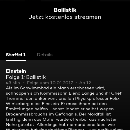
Ballistik
Jetzt kostenlos streamen
Staffel 1
Details
Einstein
Folge 1: Ballistik
43 Min.
Folge vom 10.01.2017
Ab 12
Als im Schwimmbad ein Mann erschossen wird,
schnappen sich Kommissarin Elena Lange und ihr Chef
Tremmel den unkonventionellen Physikprofessor Felix
Winterberg alias Einstein: Er muss ihnen bei den
Ermittlungen helfen - sonst landet er selbst wegen
Drogenmissbrauchs im Gefängnis. Der Mordfall ist
knifflig, denn das Opfer wurde offenbar aus nächster
Nähe getötet. Allerdings hat niemand eine Idee, wie.
Winterberg hat den richtigen Riecher - und gerät selbst