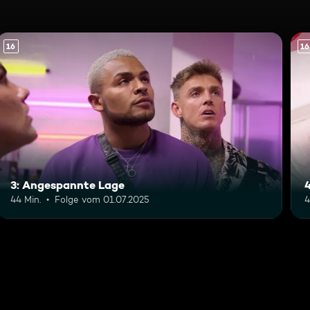
16
16
3: Angespannte Lage
4
44 Min.
Folge vom 01.07.2025
4