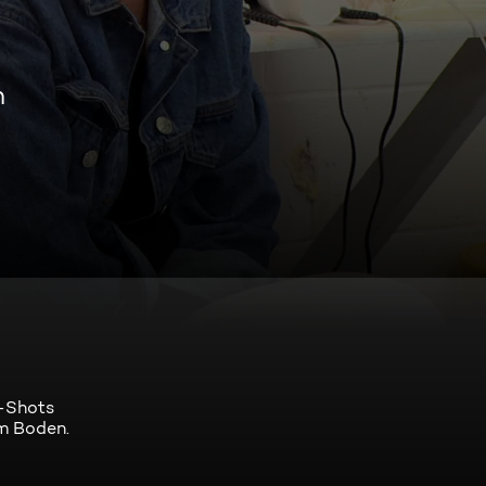
n
a-Shots
em Boden.