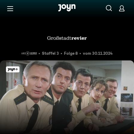
Zum Inhalt springen
Barrierefrei
Geiselnahme
Staffel 3
Folge 8
vom 30.11.2024