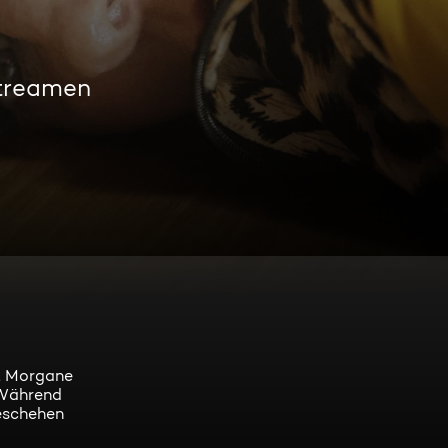
treamen
kt Morgane
 Während
Geschehen