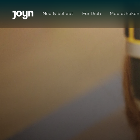
Zum Inhalt springen
Barrierefrei
Neu & beliebt
Für Dich
Mediatheken