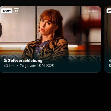
12
3: Zeitverschiebung
60 Min.
Folge vom 15.06.2025
5