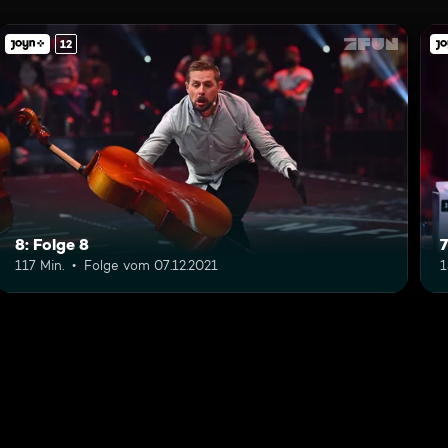
12
8: Folge 8
7
117 Min.
Folge vom 07.12.2021
1