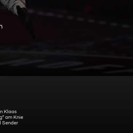
n
n Klaas
g" am Knie
nd Sender