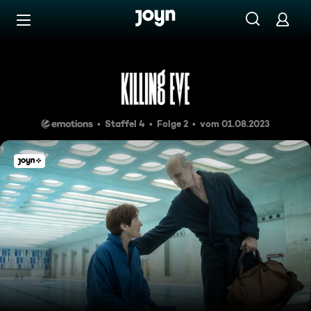
Zum Inhalt springen
Barrierefrei
Don't Get Eaten
Staffel 4
Folge 2
vom 01.08.2023