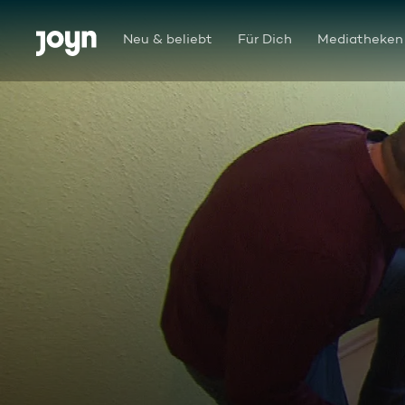
Zum Inhalt springen
Barrierefrei
Neu & beliebt
Für Dich
Mediatheken