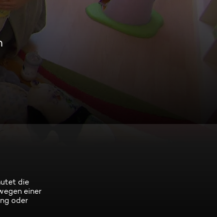
n
utet die
 wegen einer
ung oder