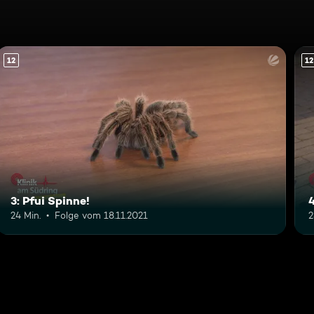
12
12
3: Pfui Spinne!
24 Min.
Folge vom 18.11.2021
2