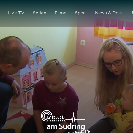
Live TV
Serien
Filme
Sport
News & Doku
Bunte Welt