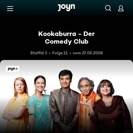
Zum Inhalt springen
Barrierefrei
Kookaburra - Der
Comedy Club
Staffel 3
Folge 11
vom 27.05.2008