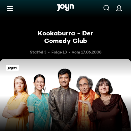
Zum Inhalt springen
Barrierefrei
Kookaburra - Der
Comedy Club
Staffel 3
Folge 13
vom 17.06.2008