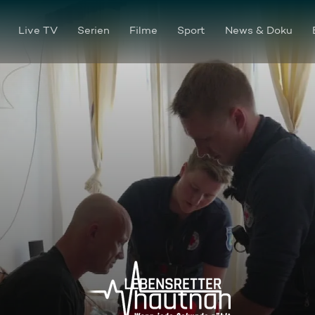
Live TV
Serien
Filme
Sport
News & Doku
Einsatzgebiet Kappeln: Pati