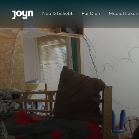
Zum Inhalt springen
Barrierefrei
Neu & beliebt
Für Dich
Mediatheken