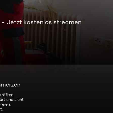
Jetzt kostenlos streamen
chmerzen
kräften
ürt und sieht
reien,
t.