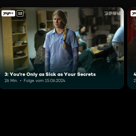
12
3: You're Only as Sick as Your Secrets
4
26 Min.
Folge vom 15.06.2024
2