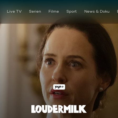
Live TV
Serien
Filme
Sport
News & Doku
It's All About the Beans