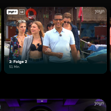
12
2: Folge 2
51 Min.