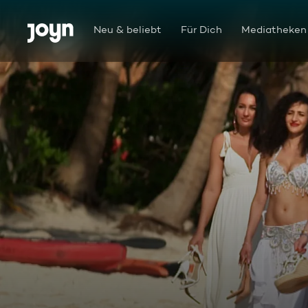
Zum Inhalt springen
Barrierefrei
Neu & beliebt
Für Dich
Mediatheken