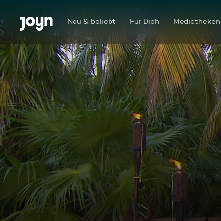
Zum Inhalt springen
Barrierefrei
Neu & beliebt
Für Dich
Mediatheken