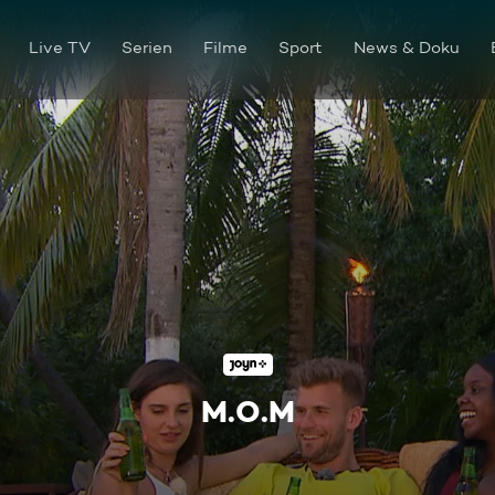
Live TV
Serien
Filme
Sport
News & Doku
M.O.M