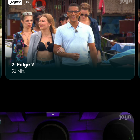
12
2: Folge 2
51 Min.