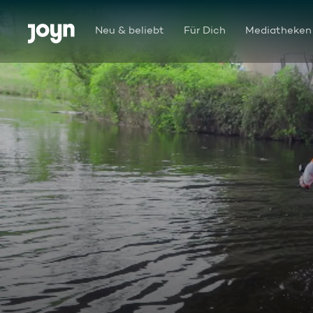
Zum Inhalt springen
Barrierefrei
Neu & beliebt
Für Dich
Mediatheken