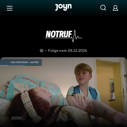
Zum Inhalt springen
Barrierefrei
Doppelt gerettet hält besser
Folge vom 06.11.2024