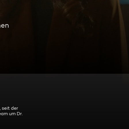
men
 seit der
eam um Dr.