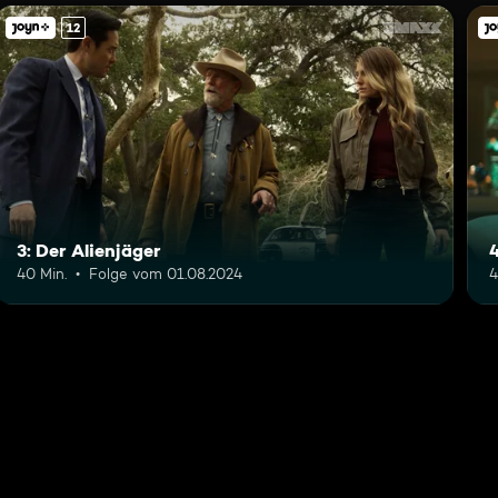
12
3: Der Alienjäger
40 Min.
Folge vom 01.08.2024
4