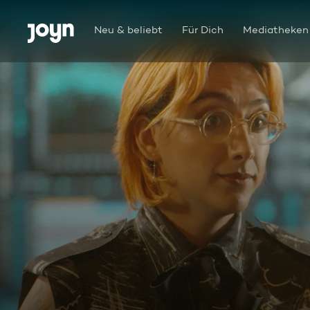
Zum Inhalt springen
Barrierefrei
Neu & beliebt
Für Dich
Mediatheken