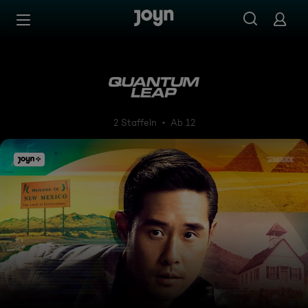
Zum Inhalt springen
Barrierefrei
Quantum Leap - Zurück in di
2 Staffeln
Ab 12