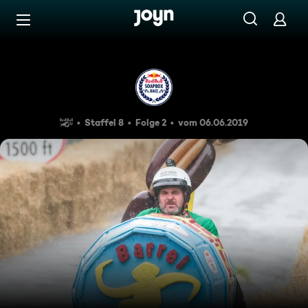
Zum Inhalt springen
Barrierefrei
Red Bull Seifenkistenrennen 
Staffel 8
Folge 2
vom 06.06.2019