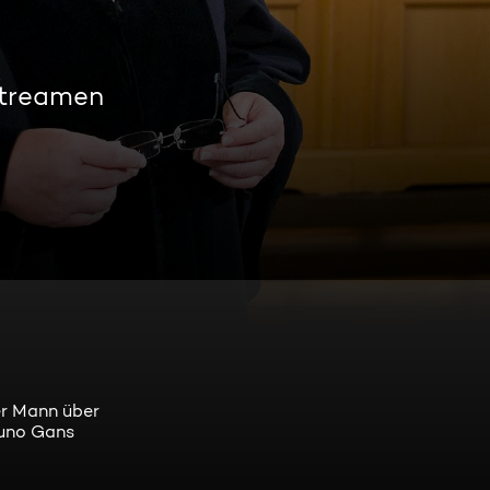
streamen
der Mann über
 Kuno Gans