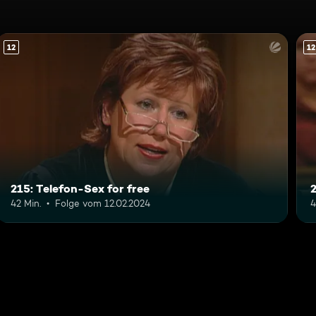
12
12
215: Telefon-Sex for free
42 Min.
Folge vom 12.02.2024
4