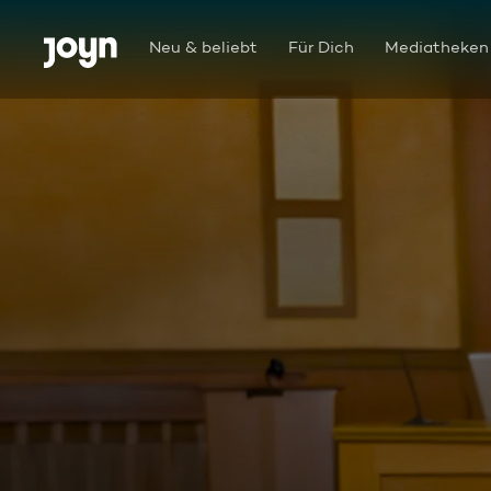
Zum Inhalt springen
Barrierefrei
Neu & beliebt
Für Dich
Mediatheken