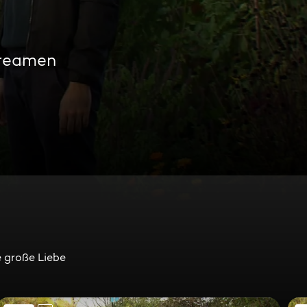
treamen
e große Liebe