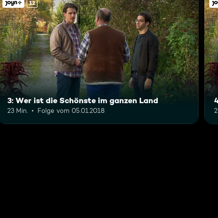
12
3: Wer ist die Schönste im ganzen Land
23 Min.
Folge vom 05.01.2018
2