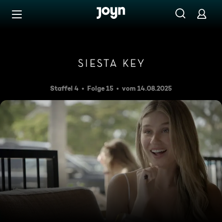
Zum Inhalt springen
Barrierefrei
Strengst du dich auch an?
Staffel 4
Folge 15
vom 14.08.2025