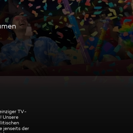
eamen
einziger TV-
! Unsere
litischen
 jenseits der