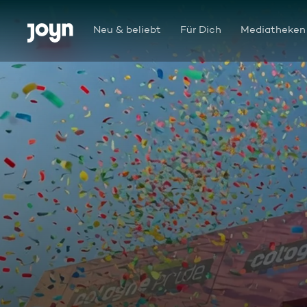
Zum Inhalt springen
Barrierefrei
Neu & beliebt
Für Dich
Mediatheken