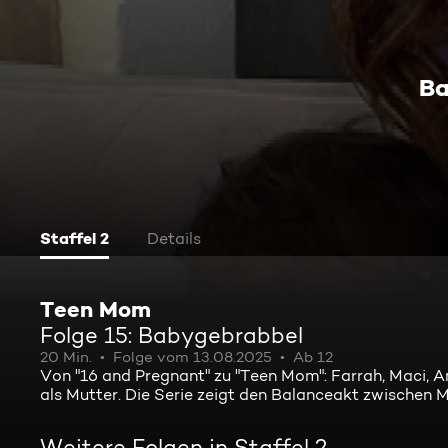
Ba
Staffel 2
Details
Teen Mom
Folge 15: Babygebrabbel
20 Min.
Folge vom 13.08.2025
Ab 12
Von "16 and Pregnant" zu "Teen Mom": Farrah, Maci, 
als Mutter. Die Serie zeigt den Balanceakt zwischen 
Weitere Folgen in Staffel 2