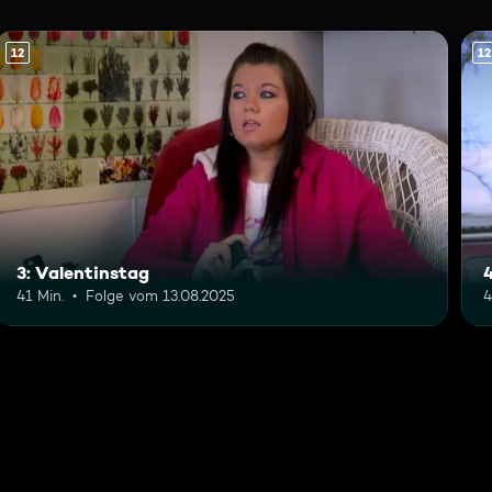
12
12
3: Valentinstag
41 Min.
Folge vom 13.08.2025
4