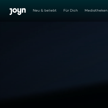
Zum Inhalt springen
Barrierefrei
Neu & beliebt
Für Dich
Mediatheken