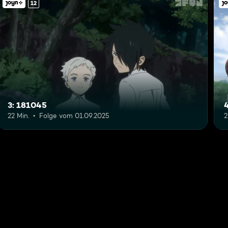
12
3: 181045
22 Min.
Folge vom 01.09.2025
2