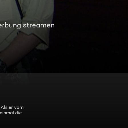
erbung streamen
 Als er vom
einmal die