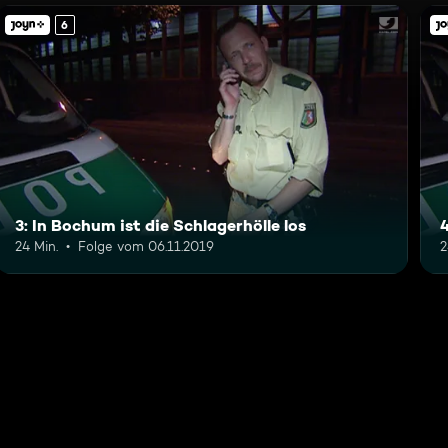
6
3: In Bochum ist die Schlagerhölle los
4
24 Min.
Folge vom 06.11.2019
2