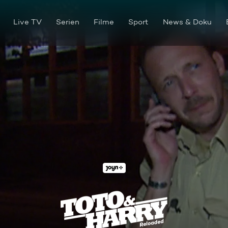
Live TV
Serien
Filme
Sport
News & Doku
Autodiebstahl endet in Über