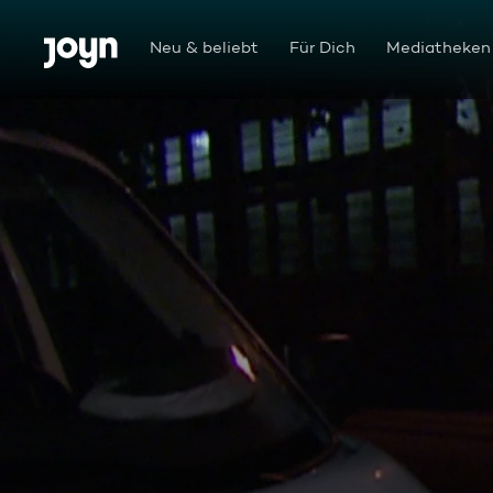
Zum Inhalt springen
Barrierefrei
Neu & beliebt
Für Dich
Mediatheken