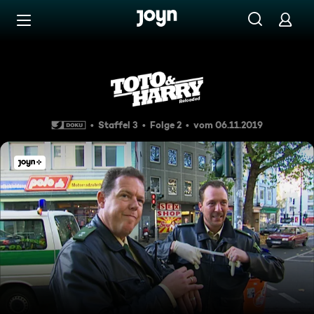
Zum Inhalt springen
Barrierefrei
Stress im U-Bahnhof
Staffel 3
Folge 2
vom 06.11.2019