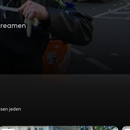
treamen
ösen jeden