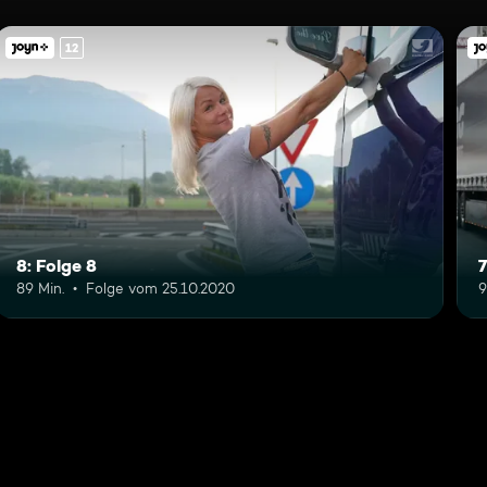
12
8: Folge 8
7
89 Min.
Folge vom 25.10.2020
9