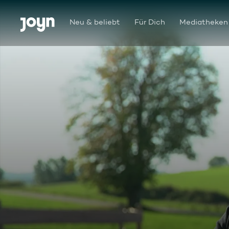
Zum Inhalt springen
Barrierefrei
Neu & beliebt
Für Dich
Mediatheken