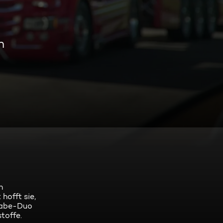
n
n
hofft sie,
 Babe-Duo
toffe.