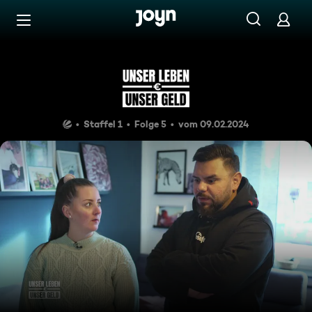
Zum Inhalt springen
Barrierefrei
Familie Meurer
Staffel 1
Folge 5
vom 09.02.2024