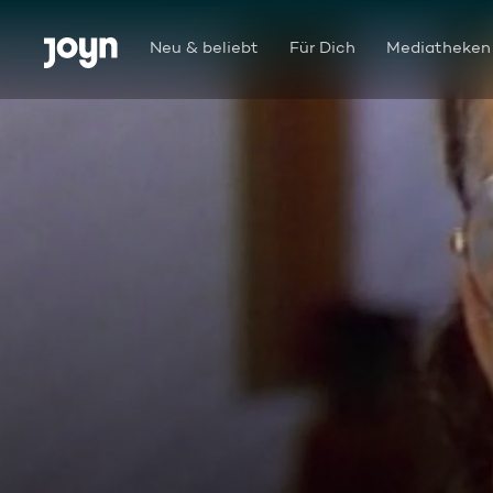
Zum Inhalt springen
Barrierefrei
Neu & beliebt
Für Dich
Mediatheken