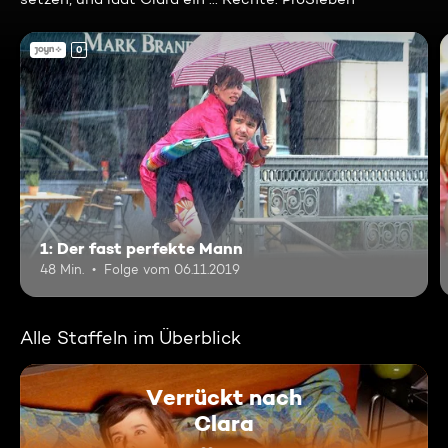
0
1: Der fast perfekte Mann
48 Min.
Folge vom 06.11.2019
Alle Staffeln im Überblick
Verrückt nach
Clara